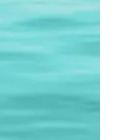
J'AI OBSERVE UN REQUIN OU
UNE RAIE ECHOUES OU
PERDUS :
NOUS CONTACTER avec
images :
phoceashark@gmail.com ou
Tél : 06 50 41 38 47 !
20 ans d'expertise Requins &