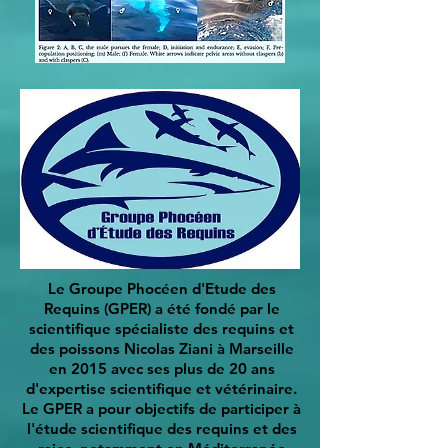
Le Groupe Phocéen d'Etude des
Requins (GPER) a été fondé par le
scientifique spécialiste des requins et
des poissons Nicolas Ziani à Marseille
en 2015 avec ses plus de 20 ans
d'expertise scientifique et vétérinaire.
Le GPER a pour objectifs de participer à
l'étude scientifique des requins et des