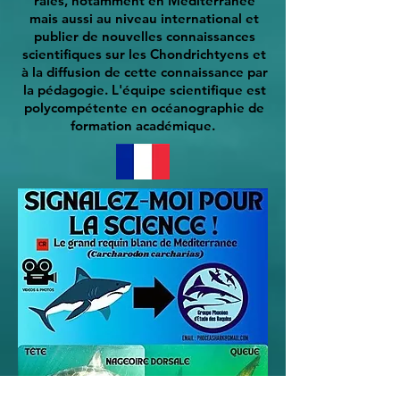
raies, notamment en Méditerranée
mais aussi au niveau international et
publier de nouvelles connaissances
scientifiques sur les Chondrichtyens et
à la diffusion de cette connaissance par
la pédagogie. L'équipe scientifique est
polycompétente en océanographie de
formation académique.